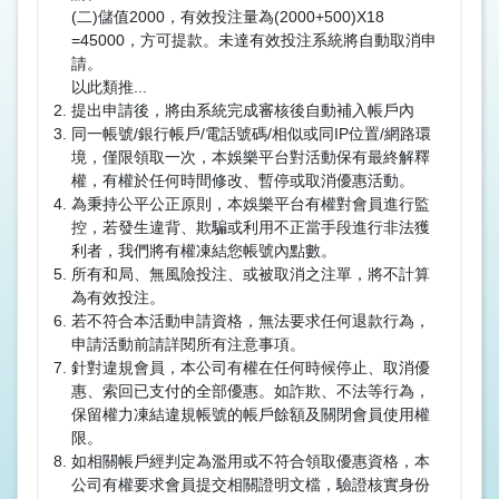
(二)儲值2000，有效投注量為(2000+500)X18
=45000，方可提款。未達有效投注系統將自動取消申
請。
以此類推...
提出申請後，將由系統完成審核後自動補入帳戶內
同一帳號/銀行帳戶/電話號碼/相似或同IP位置/網路環
境，僅限領取一次，本娛樂平台對活動保有最終解釋
權，有權於任何時間修改、暫停或取消優惠活動。
為秉持公平公正原則，本娛樂平台有權對會員進行監
控，若發生違背、欺騙或利用不正當手段進行非法獲
利者，我們將有權凍結您帳號內點數。
所有和局、無風險投注、或被取消之注單，將不計算
為有效投注。
若不符合本活動申請資格，無法要求任何退款行為，
申請活動前請詳閱所有注意事項。
針對違規會員，本公司有權在任何時候停止、取消優
惠、索回已支付的全部優惠。如詐欺、不法等行為，
保留權力凍結違規帳號的帳戶餘額及關閉會員使用權
限。
如相關帳戶經判定為濫用或不符合領取優惠資格，本
公司有權要求會員提交相關證明文檔，驗證核實身份